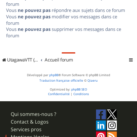
forum
Vous
ne pouvez pas
répondre aux sujets dans ce forum
Vous
ne pouvez pas
modifier vos messages dans ce
forum
Vous
ne pouvez pas
supprimer vos messages dans ce
forum
UtagawaVTT (Randos VTT et VTTAE avec traces GPS)
Accueil forum
Développé par
phpBB
® Forum Software © phpBB Limited
Traduction française officielle
©
Qiaeru
Optimized by:
phpBB SEO
Confidentialité
|
Conditions
Qui sommes-nous ?
Contact & Logos
Services pros