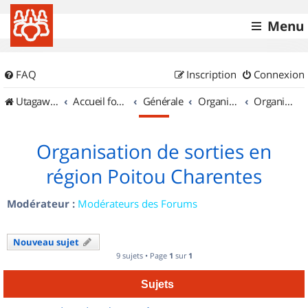
Menu
FAQ
Inscription
Connexion
UtagawaVTT (Randos VTT et VTTAE avec traces GPS)
Accueil forum
Générale
Organisation de sorties & Recherche de partenaires
Organisation de sorties en région Poitou Charentes
Organisation de sorties en
région Poitou Charentes
Modérateur :
Modérateurs des Forums
Nouveau sujet
9 sujets • Page
1
sur
1
Sujets