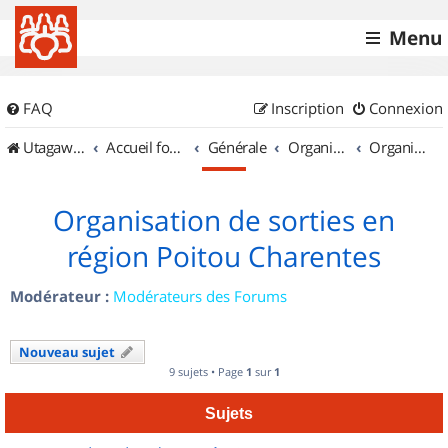
Menu
FAQ
Inscription
Connexion
UtagawaVTT (Randos VTT et VTTAE avec traces GPS)
Accueil forum
Générale
Organisation de sorties & Recherche de partenaires
Organisation de sorties en région Poitou Charentes
Organisation de sorties en
région Poitou Charentes
Modérateur :
Modérateurs des Forums
Nouveau sujet
9 sujets • Page
1
sur
1
Sujets