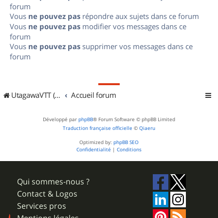
forum
Vous
ne pouvez pas
répondre aux sujets dans ce forum
Vous
ne pouvez pas
modifier vos messages dans ce
forum
Vous
ne pouvez pas
supprimer vos messages dans ce
forum
UtagawaVTT (Randos VTT et VTTAE avec traces GPS)
Accueil forum
Développé par
phpBB
® Forum Software © phpBB Limited
Traduction française officielle
©
Qiaeru
Optimized by:
phpBB SEO
Confidentialité
|
Conditions
Qui sommes-nous ?
Contact & Logos
Services pros