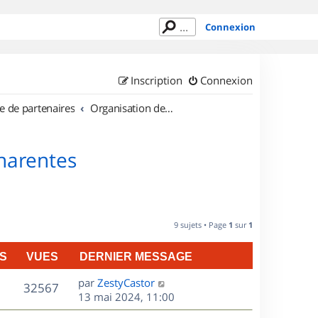
Connexion
Inscription
Connexion
e de partenaires
Organisation de sorties en région Poitou Charentes
Charentes
9 sujets • Page
1
sur
1
S
VUES
DERNIER MESSAGE
D
par
ZestyCastor
V
32567
e
13 mai 2024, 11:00
r
u