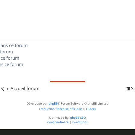
n
é
e
o
s
p
s
n
e
o
s
s
n
e
dans ce forum
s
s
 forum
e
 ce forum
s ce forum
s
S)
Accueil forum
S
Développé par
phpBB
® Forum Software © phpBB Limited
Traduction française officielle
©
Qiaeru
Optimized by:
phpBB SEO
Confidentialité
|
Conditions