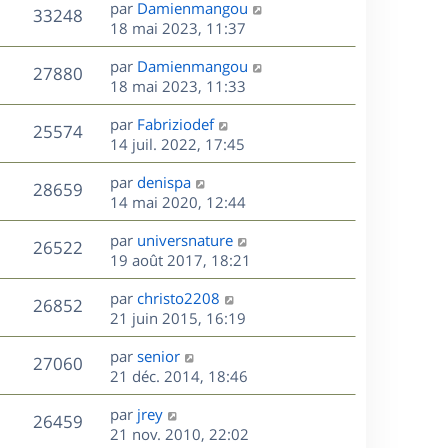
D
par
Damienmangou
n
V
33248
e
e
18 mai 2023, 11:37
i
r
u
e
s
D
par
Damienmangou
n
r
V
27880
e
e
18 mai 2023, 11:33
i
m
r
u
e
e
s
D
par
Fabriziodef
n
r
V
s
25574
e
e
14 juil. 2022, 17:45
i
m
s
r
u
e
e
a
s
D
par
denispa
n
r
V
s
28659
g
e
e
14 mai 2020, 12:44
i
m
s
e
r
u
e
e
a
s
D
par
universnature
n
r
V
s
26522
g
e
e
19 août 2017, 18:21
i
m
s
e
r
u
e
e
a
s
D
par
christo2208
n
r
V
s
26852
g
e
e
21 juin 2015, 16:19
i
m
s
e
r
u
e
e
a
s
D
par
senior
n
r
V
s
27060
g
e
e
21 déc. 2014, 18:46
i
m
s
e
r
u
e
e
a
s
D
par
jrey
n
r
V
s
26459
g
e
e
21 nov. 2010, 22:02
i
m
s
e