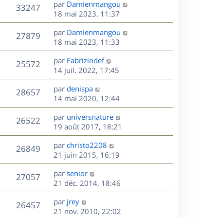
D
par
Damienmangou
n
V
33247
e
e
18 mai 2023, 11:37
i
r
u
e
s
D
par
Damienmangou
n
r
V
27879
e
e
18 mai 2023, 11:33
i
m
r
u
e
e
s
D
par
Fabriziodef
n
r
V
s
25572
e
e
14 juil. 2022, 17:45
i
m
s
r
u
e
e
a
s
D
par
denispa
n
r
V
s
28657
g
e
e
14 mai 2020, 12:44
i
m
s
e
r
u
e
e
a
s
D
par
universnature
n
r
V
s
26522
g
e
e
19 août 2017, 18:21
i
m
s
e
r
u
e
e
a
s
D
par
christo2208
n
r
V
s
26849
g
e
e
21 juin 2015, 16:19
i
m
s
e
r
u
e
e
a
s
D
par
senior
n
r
V
s
27057
g
e
e
21 déc. 2014, 18:46
i
m
s
e
r
u
e
e
a
s
D
par
jrey
n
r
V
s
26457
g
e
e
21 nov. 2010, 22:02
i
m
s
e