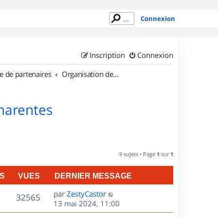
Connexion
Inscription
Connexion
e de partenaires
Organisation de sorties en région Poitou Charentes
Charentes
9 sujets • Page
1
sur
1
S
VUES
DERNIER MESSAGE
D
par
ZestyCastor
V
32565
e
13 mai 2024, 11:00
r
u