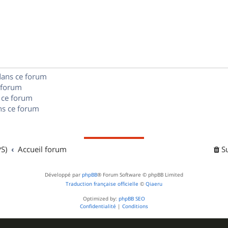
n
é
e
o
s
p
s
n
e
o
s
s
n
e
dans ce forum
s
s
 forum
e
 ce forum
s ce forum
s
S)
Accueil forum
S
Développé par
phpBB
® Forum Software © phpBB Limited
Traduction française officielle
©
Qiaeru
Optimized by:
phpBB SEO
Confidentialité
|
Conditions