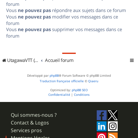
forum
Vous
ne pouvez pas
répondre aux sujets dans ce forum
Vous
ne pouvez pas
modifier vos messages dans ce
forum
Vous
ne pouvez pas
supprimer vos messages dans ce
forum
UtagawaVTT (Randos VTT et VTTAE avec traces GPS)
Accueil forum
Développé par
phpBB
® Forum Software © phpBB Limited
Traduction française officielle
©
Qiaeru
Optimized by:
phpBB SEO
Confidentialité
|
Conditions
Qui sommes-nous ?
Contact & Logos
Services pros