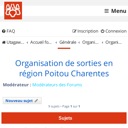
Menu
FAQ
Inscription
Connexion
UtagawaVTT (Randos VTT et VTTAE avec traces GPS)
Accueil forum
Générale
Organisation de sorties & Recherche de partenaires
Organisation de sorties en région Poitou Charentes
Organisation de sorties en
région Poitou Charentes
Modérateur :
Modérateurs des Forums
Nouveau sujet
9 sujets • Page
1
sur
1
Sujets