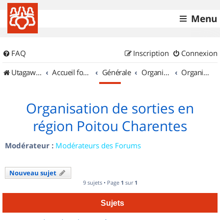
Menu
FAQ
Inscription
Connexion
UtagawaVTT (Randos VTT et VTTAE avec traces GPS)
Accueil forum
Générale
Organisation de sorties & Recherche de partenaires
Organisation de sorties en région Poitou Charentes
Organisation de sorties en
région Poitou Charentes
Modérateur :
Modérateurs des Forums
Nouveau sujet
9 sujets • Page
1
sur
1
Sujets