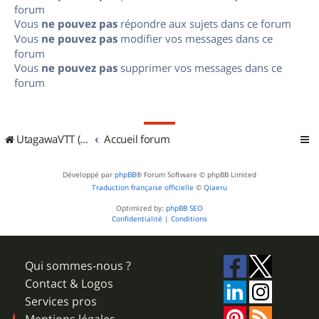
forum
Vous
ne pouvez pas
répondre aux sujets dans ce forum
Vous
ne pouvez pas
modifier vos messages dans ce
forum
Vous
ne pouvez pas
supprimer vos messages dans ce
forum
UtagawaVTT (Randos VTT et VTTAE avec traces GPS)
Accueil forum
Développé par
phpBB
® Forum Software © phpBB Limited
Traduction française officielle
©
Qiaeru
Optimized by:
phpBB SEO
Confidentialité
|
Conditions
Qui sommes-nous ?
Contact & Logos
Services pros