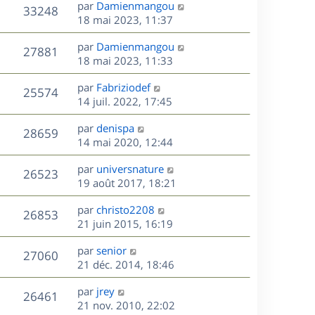
D
par
Damienmangou
n
V
33248
e
e
18 mai 2023, 11:37
i
r
u
e
s
D
par
Damienmangou
n
r
V
27881
e
e
18 mai 2023, 11:33
i
m
r
u
e
e
s
D
par
Fabriziodef
n
r
V
s
25574
e
e
14 juil. 2022, 17:45
i
m
s
r
u
e
e
a
s
D
par
denispa
n
r
V
s
28659
g
e
e
14 mai 2020, 12:44
i
m
s
e
r
u
e
e
a
s
D
par
universnature
n
r
V
s
26523
g
e
e
19 août 2017, 18:21
i
m
s
e
r
u
e
e
a
s
D
par
christo2208
n
r
V
s
26853
g
e
e
21 juin 2015, 16:19
i
m
s
e
r
u
e
e
a
s
D
par
senior
n
r
V
s
27060
g
e
e
21 déc. 2014, 18:46
i
m
s
e
r
u
e
e
a
s
D
par
jrey
n
r
V
s
26461
g
e
e
21 nov. 2010, 22:02
i
m
s
e