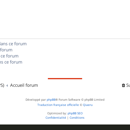
n
é
e
o
s
p
s
n
e
o
s
s
n
e
dans ce forum
s
s
 forum
e
 ce forum
s ce forum
s
S)
Accueil forum
S
Développé par
phpBB
® Forum Software © phpBB Limited
Traduction française officielle
©
Qiaeru
Optimized by:
phpBB SEO
Confidentialité
|
Conditions