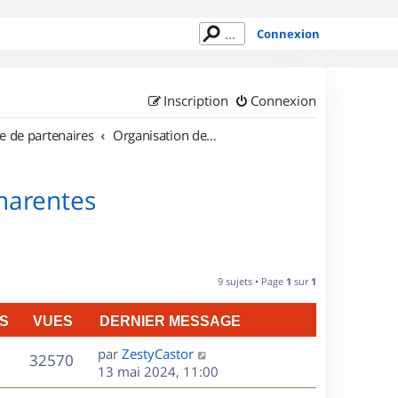
Connexion
Inscription
Connexion
e de partenaires
Organisation de sorties en région Poitou Charentes
Charentes
9 sujets • Page
1
sur
1
S
VUES
DERNIER MESSAGE
D
par
ZestyCastor
V
32570
e
13 mai 2024, 11:00
r
u