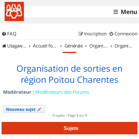
Menu
FAQ
Inscription
Connexion
UtagawaVTT (Randos VTT et VTTAE avec traces GPS)
Accueil forum
Générale
Organisation de sorties & Recherche de partenaires
Organisation de sorties en région Poitou Charentes
Organisation de sorties en
région Poitou Charentes
Modérateur :
Modérateurs des Forums
Nouveau sujet
9 sujets • Page
1
sur
1
Sujets