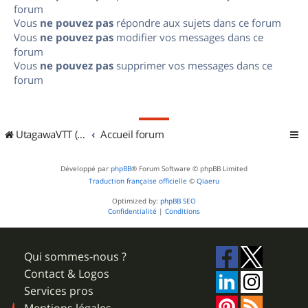
forum
Vous
ne pouvez pas
répondre aux sujets dans ce forum
Vous
ne pouvez pas
modifier vos messages dans ce
forum
Vous
ne pouvez pas
supprimer vos messages dans ce
forum
UtagawaVTT (Randos VTT et VTTAE avec traces GPS)
Accueil forum
Développé par
phpBB
® Forum Software © phpBB Limited
Traduction française officielle
©
Qiaeru
Optimized by:
phpBB SEO
Confidentialité
|
Conditions
Qui sommes-nous ?
Contact & Logos
Services pros