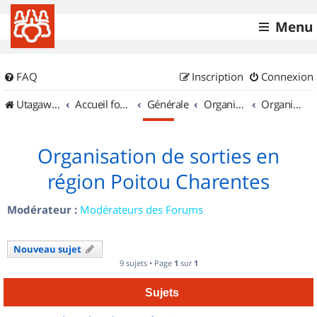
Menu
FAQ
Inscription
Connexion
UtagawaVTT (Randos VTT et VTTAE avec traces GPS)
Accueil forum
Générale
Organisation de sorties & Recherche de partenaires
Organisation de sorties en région Poitou Charentes
Organisation de sorties en
région Poitou Charentes
Modérateur :
Modérateurs des Forums
Nouveau sujet
9 sujets • Page
1
sur
1
Sujets