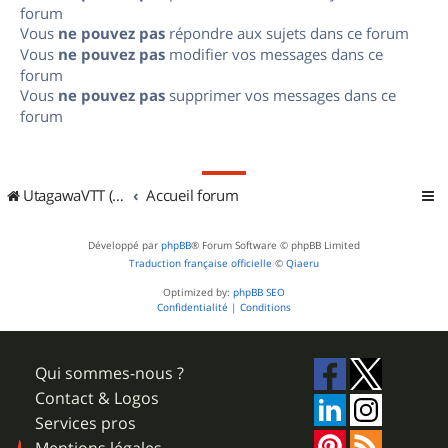
forum
Vous
ne pouvez pas
répondre aux sujets dans ce forum
Vous
ne pouvez pas
modifier vos messages dans ce
forum
Vous
ne pouvez pas
supprimer vos messages dans ce
forum
UtagawaVTT (Randos VTT et VTTAE avec traces GPS)
Accueil forum
Développé par
phpBB
® Forum Software © phpBB Limited
Traduction française officielle
©
Qiaeru
Optimized by:
phpBB SEO
Confidentialité
|
Conditions
Qui sommes-nous ?
Contact & Logos
Services pros