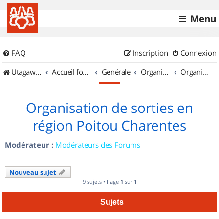
Menu
FAQ
Inscription
Connexion
UtagawaVTT (Randos VTT et VTTAE avec traces GPS)
Accueil forum
Générale
Organisation de sorties & Recherche de partenaires
Organisation de sorties en région Poitou Charentes
Organisation de sorties en
région Poitou Charentes
Modérateur :
Modérateurs des Forums
Nouveau sujet
9 sujets • Page
1
sur
1
Sujets