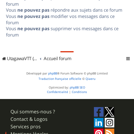
forum
Vous
ne pouvez pas
répondre aux sujets dans ce forum
Vous
ne pouvez pas
modifier vos messages dans ce
forum
Vous
ne pouvez pas
supprimer vos messages dans ce
forum
UtagawaVTT (Randos VTT et VTTAE avec traces GPS)
Accueil forum
Développé par
phpBB
® Forum Software © phpBB Limited
Traduction française officielle
©
Qiaeru
Optimized by:
phpBB SEO
Confidentialité
|
Conditions
Qui sommes-nous ?
Contact & Logos
Services pros