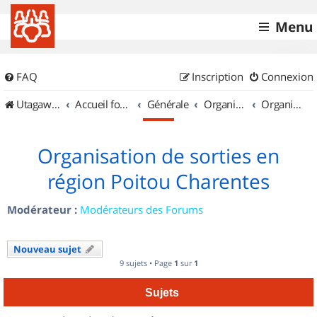
Menu
FAQ
Inscription
Connexion
UtagawaVTT (Randos VTT et VTTAE avec traces GPS)
Accueil forum
Générale
Organisation de sorties & Recherche de partenaires
Organisation de sorties en région Poitou Charentes
Organisation de sorties en
région Poitou Charentes
Modérateur :
Modérateurs des Forums
Nouveau sujet
9 sujets • Page
1
sur
1
Sujets