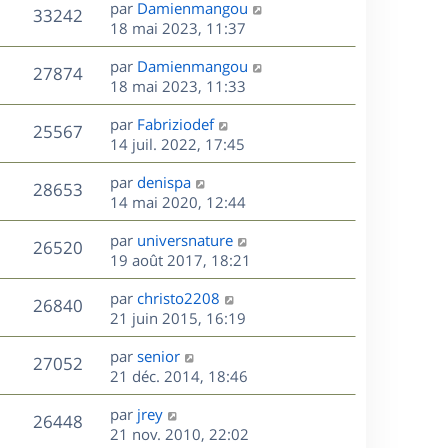
D
par
Damienmangou
n
V
33242
e
e
18 mai 2023, 11:37
i
r
u
e
s
D
par
Damienmangou
n
r
V
27874
e
e
18 mai 2023, 11:33
i
m
r
u
e
e
s
D
par
Fabriziodef
n
r
V
s
25567
e
e
14 juil. 2022, 17:45
i
m
s
r
u
e
e
a
s
D
par
denispa
n
r
V
s
28653
g
e
e
14 mai 2020, 12:44
i
m
s
e
r
u
e
e
a
s
D
par
universnature
n
r
V
s
26520
g
e
e
19 août 2017, 18:21
i
m
s
e
r
u
e
e
a
s
D
par
christo2208
n
r
V
s
26840
g
e
e
21 juin 2015, 16:19
i
m
s
e
r
u
e
e
a
s
D
par
senior
n
r
V
s
27052
g
e
e
21 déc. 2014, 18:46
i
m
s
e
r
u
e
e
a
s
D
par
jrey
n
r
V
s
26448
g
e
e
21 nov. 2010, 22:02
i
m
s
e