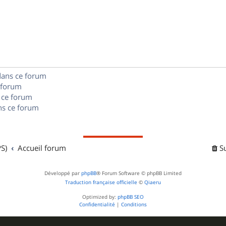
n
é
e
o
s
p
s
n
e
o
s
s
n
e
dans ce forum
s
s
 forum
e
 ce forum
s ce forum
s
S)
Accueil forum
S
Développé par
phpBB
® Forum Software © phpBB Limited
Traduction française officielle
©
Qiaeru
Optimized by:
phpBB SEO
Confidentialité
|
Conditions