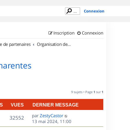
Connexion
Inscription
Connexion
e de partenaires
Organisation de sorties en région Poitou Charentes
Charentes
9 sujets • Page
1
sur
1
S
VUES
DERNIER MESSAGE
D
par
ZestyCastor
V
32552
e
13 mai 2024, 11:00
r
u