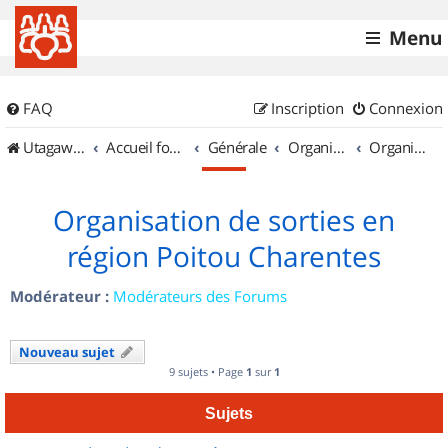
Menu
FAQ
Inscription
Connexion
UtagawaVTT (Randos VTT et VTTAE avec traces GPS)
Accueil forum
Générale
Organisation de sorties & Recherche de partenaires
Organisation de sorties en région Poitou Charentes
Organisation de sorties en
région Poitou Charentes
Modérateur :
Modérateurs des Forums
Nouveau sujet
9 sujets • Page
1
sur
1
Sujets