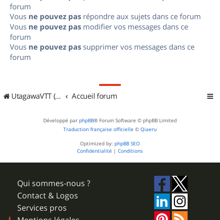
forum
Vous
ne pouvez pas
répondre aux sujets dans ce forum
Vous
ne pouvez pas
modifier vos messages dans ce
forum
Vous
ne pouvez pas
supprimer vos messages dans ce
forum
UtagawaVTT (Randos VTT et VTTAE avec traces GPS)
Accueil forum
Développé par
phpBB
® Forum Software © phpBB Limited
Traduction française officielle
©
Qiaeru
Optimized by:
phpBB SEO
Confidentialité
|
Conditions
Qui sommes-nous ?
Contact & Logos
Services pros