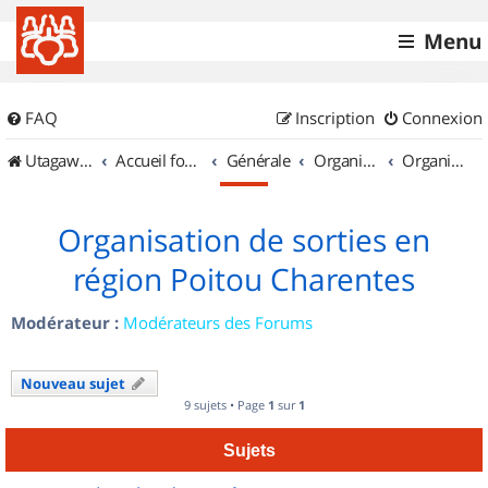
Menu
FAQ
Inscription
Connexion
UtagawaVTT (Randos VTT et VTTAE avec traces GPS)
Accueil forum
Générale
Organisation de sorties & Recherche de partenaires
Organisation de sorties en région Poitou Charentes
Organisation de sorties en
région Poitou Charentes
Modérateur :
Modérateurs des Forums
Nouveau sujet
9 sujets • Page
1
sur
1
Sujets