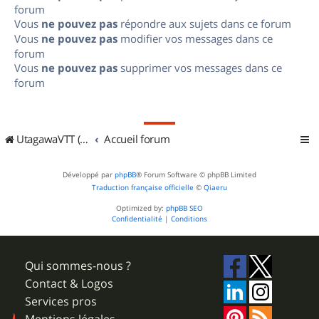
forum
Vous
ne pouvez pas
répondre aux sujets dans ce forum
Vous
ne pouvez pas
modifier vos messages dans ce
forum
Vous
ne pouvez pas
supprimer vos messages dans ce
forum
UtagawaVTT (Randos VTT et VTTAE avec traces GPS)
Accueil forum
Développé par
phpBB
® Forum Software © phpBB Limited
Traduction française officielle
©
Qiaeru
Optimized by:
phpBB SEO
Confidentialité
|
Conditions
Qui sommes-nous ?
Contact & Logos
Services pros