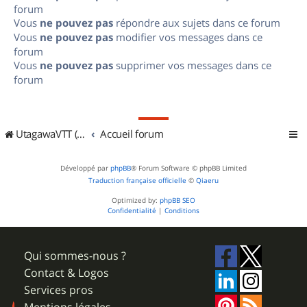
forum
Vous
ne pouvez pas
répondre aux sujets dans ce forum
Vous
ne pouvez pas
modifier vos messages dans ce
forum
Vous
ne pouvez pas
supprimer vos messages dans ce
forum
UtagawaVTT (Randos VTT et VTTAE avec traces GPS)
Accueil forum
Développé par
phpBB
® Forum Software © phpBB Limited
Traduction française officielle
©
Qiaeru
Optimized by:
phpBB SEO
Confidentialité
|
Conditions
Qui sommes-nous ?
Contact & Logos
Services pros