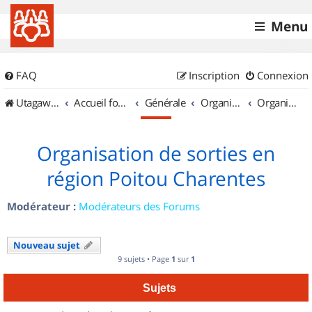
Menu
FAQ
Inscription
Connexion
UtagawaVTT (Randos VTT et VTTAE avec traces GPS)
Accueil forum
Générale
Organisation de sorties & Recherche de partenaires
Organisation de sorties en région Poitou Charentes
Organisation de sorties en
région Poitou Charentes
Modérateur :
Modérateurs des Forums
Nouveau sujet
9 sujets • Page
1
sur
1
Sujets