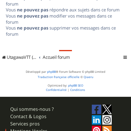
forum
Vous
ne pouvez pas
répondre aux sujets dans ce forum
Vous
ne pouvez pas
modifier vos messages dans ce
forum
Vous
ne pouvez pas
supprimer vos messages dans ce
forum
UtagawaVTT (Randos VTT et VTTAE avec traces GPS)
Accueil forum
Développé par
phpBB
® Forum Software © phpBB Limited
Traduction française officielle
©
Qiaeru
Optimized by:
phpBB SEO
Confidentialité
|
Conditions
Qui sommes-nous ?
Contact & Logos
Services pros