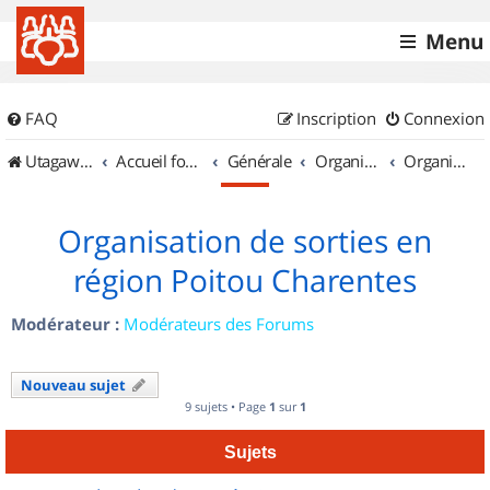
Menu
FAQ
Inscription
Connexion
UtagawaVTT (Randos VTT et VTTAE avec traces GPS)
Accueil forum
Générale
Organisation de sorties & Recherche de partenaires
Organisation de sorties en région Poitou Charentes
Organisation de sorties en
région Poitou Charentes
Modérateur :
Modérateurs des Forums
Nouveau sujet
9 sujets • Page
1
sur
1
Sujets