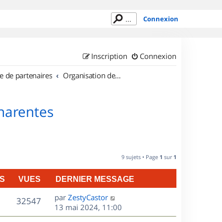
Connexion
Inscription
Connexion
e de partenaires
Organisation de sorties en région Poitou Charentes
Charentes
9 sujets • Page
1
sur
1
S
VUES
DERNIER MESSAGE
D
par
ZestyCastor
V
32547
e
13 mai 2024, 11:00
r
u