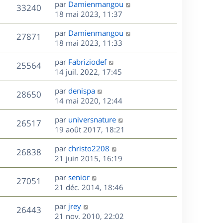
D
par
Damienmangou
n
V
33240
e
e
18 mai 2023, 11:37
i
r
u
e
s
D
par
Damienmangou
n
r
V
27871
e
e
18 mai 2023, 11:33
i
m
r
u
e
e
s
D
par
Fabriziodef
n
r
V
s
25564
e
e
14 juil. 2022, 17:45
i
m
s
r
u
e
e
a
s
D
par
denispa
n
r
V
s
28650
g
e
e
14 mai 2020, 12:44
i
m
s
e
r
u
e
e
a
s
D
par
universnature
n
r
V
s
26517
g
e
e
19 août 2017, 18:21
i
m
s
e
r
u
e
e
a
s
D
par
christo2208
n
r
V
s
26838
g
e
e
21 juin 2015, 16:19
i
m
s
e
r
u
e
e
a
s
D
par
senior
n
r
V
s
27051
g
e
e
21 déc. 2014, 18:46
i
m
s
e
r
u
e
e
a
s
D
par
jrey
n
r
V
s
26443
g
e
e
21 nov. 2010, 22:02
i
m
s
e