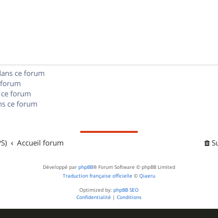
n
é
e
o
s
p
s
n
e
o
s
s
n
e
dans ce forum
s
s
 forum
e
 ce forum
s ce forum
s
S)
Accueil forum
S
Développé par
phpBB
® Forum Software © phpBB Limited
Traduction française officielle
©
Qiaeru
Optimized by:
phpBB SEO
Confidentialité
|
Conditions