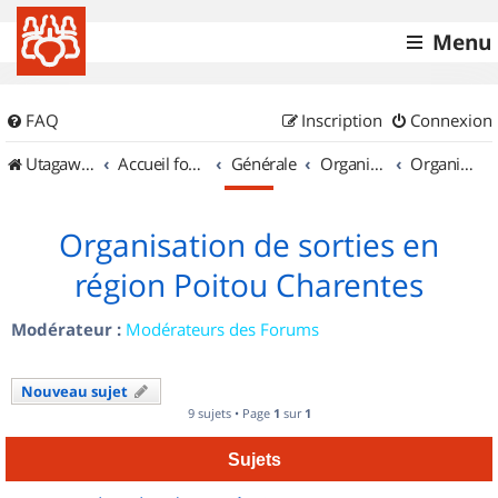
Menu
FAQ
Inscription
Connexion
UtagawaVTT (Randos VTT et VTTAE avec traces GPS)
Accueil forum
Générale
Organisation de sorties & Recherche de partenaires
Organisation de sorties en région Poitou Charentes
Organisation de sorties en
région Poitou Charentes
Modérateur :
Modérateurs des Forums
Nouveau sujet
9 sujets • Page
1
sur
1
Sujets