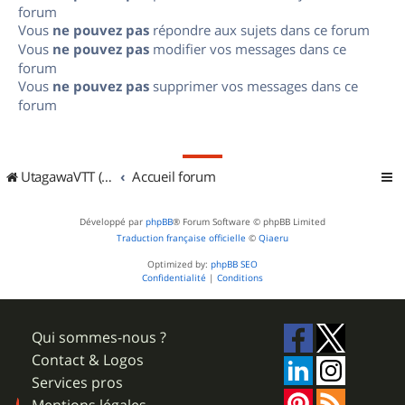
forum
Vous
ne pouvez pas
répondre aux sujets dans ce forum
Vous
ne pouvez pas
modifier vos messages dans ce
forum
Vous
ne pouvez pas
supprimer vos messages dans ce
forum
UtagawaVTT (Randos VTT et VTTAE avec traces GPS)
Accueil forum
Développé par
phpBB
® Forum Software © phpBB Limited
Traduction française officielle
©
Qiaeru
Optimized by:
phpBB SEO
Confidentialité
|
Conditions
Qui sommes-nous ?
Contact & Logos
Services pros