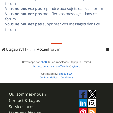
forum
Vous
ne pouvez pas
répondre aux sujets dans ce forum
Vous
ne pouvez pas
modifier vos messages dans ce
forum
Vous
ne pouvez pas
supprimer vos messages dans ce
forum
UtagawaVTT (Randos VTT et VTTAE avec traces GPS)
Accueil forum
Développé par
phpBB
® Forum Software © phpBB Limited
Traduction française officielle
©
Qiaeru
Optimized by:
phpBB SEO
Confidentialité
|
Conditions
Qui sommes-nous ?
Contact & Logos
Services pros