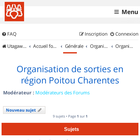
Menu
FAQ
Inscription
Connexion
UtagawaVTT (Randos VTT et VTTAE avec traces GPS)
Accueil forum
Générale
Organisation de sorties & Recherche de partenaires
Organisation de sorties en région Poitou Charentes
Organisation de sorties en
région Poitou Charentes
Modérateur :
Modérateurs des Forums
Nouveau sujet
9 sujets • Page
1
sur
1
Sujets