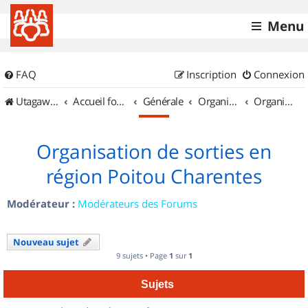
Menu
FAQ
Inscription
Connexion
UtagawaVTT (Randos VTT et VTTAE avec traces GPS)
Accueil forum
Générale
Organisation de sorties & Recherche de partenaires
Organisation de sorties en région Poitou Charentes
Organisation de sorties en
région Poitou Charentes
Modérateur :
Modérateurs des Forums
Nouveau sujet
9 sujets • Page
1
sur
1
Sujets