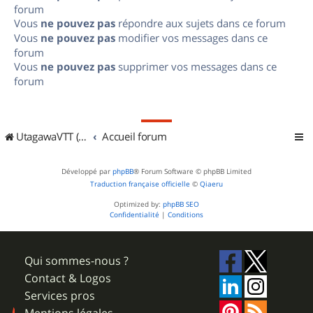
forum
Vous
ne pouvez pas
répondre aux sujets dans ce forum
Vous
ne pouvez pas
modifier vos messages dans ce
forum
Vous
ne pouvez pas
supprimer vos messages dans ce
forum
UtagawaVTT (Randos VTT et VTTAE avec traces GPS)
Accueil forum
Développé par
phpBB
® Forum Software © phpBB Limited
Traduction française officielle
©
Qiaeru
Optimized by:
phpBB SEO
Confidentialité
|
Conditions
Qui sommes-nous ?
Contact & Logos
Services pros