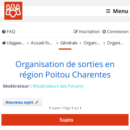
Menu
FAQ
Inscription
Connexion
UtagawaVTT (Randos VTT et VTTAE avec traces GPS)
Accueil forum
Générale
Organisation de sorties & Recherche de partenaires
Organisation de sorties en région Poitou Charentes
Organisation de sorties en
région Poitou Charentes
Modérateur :
Modérateurs des Forums
Nouveau sujet
9 sujets • Page
1
sur
1
Sujets