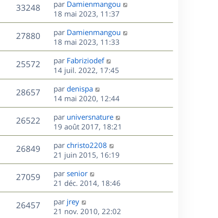
D
par
Damienmangou
n
V
33248
e
e
18 mai 2023, 11:37
i
r
u
e
s
D
par
Damienmangou
n
r
V
27880
e
e
18 mai 2023, 11:33
i
m
r
u
e
e
s
D
par
Fabriziodef
n
r
V
s
25572
e
e
14 juil. 2022, 17:45
i
m
s
r
u
e
e
a
s
D
par
denispa
n
r
V
s
28657
g
e
e
14 mai 2020, 12:44
i
m
s
e
r
u
e
e
a
s
D
par
universnature
n
r
V
s
26522
g
e
e
19 août 2017, 18:21
i
m
s
e
r
u
e
e
a
s
D
par
christo2208
n
r
V
s
26849
g
e
e
21 juin 2015, 16:19
i
m
s
e
r
u
e
e
a
s
D
par
senior
n
r
V
s
27059
g
e
e
21 déc. 2014, 18:46
i
m
s
e
r
u
e
e
a
s
D
par
jrey
n
r
V
s
26457
g
e
e
21 nov. 2010, 22:02
i
m
s
e