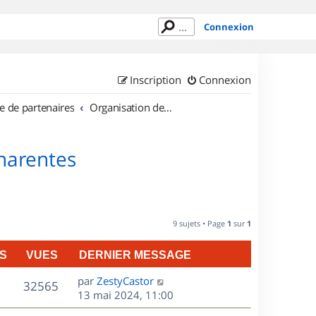
Connexion
Inscription
Connexion
e de partenaires
Organisation de sorties en région Poitou Charentes
Charentes
9 sujets • Page
1
sur
1
S
VUES
DERNIER MESSAGE
D
par
ZestyCastor
V
32565
e
13 mai 2024, 11:00
r
u