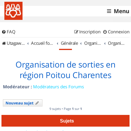
Menu
FAQ
Inscription
Connexion
UtagawaVTT (Randos VTT et VTTAE avec traces GPS)
Accueil forum
Générale
Organisation de sorties & Recherche de partenaires
Organisation de sorties en région Poitou Charentes
Organisation de sorties en
région Poitou Charentes
Modérateur :
Modérateurs des Forums
Nouveau sujet
9 sujets • Page
1
sur
1
Sujets