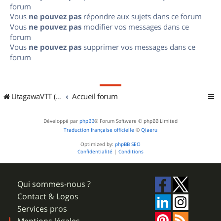
forum
Vous
ne pouvez pas
répondre aux sujets dans ce forum
Vous
ne pouvez pas
modifier vos messages dans ce
forum
Vous
ne pouvez pas
supprimer vos messages dans ce
forum
UtagawaVTT (Randos VTT et VTTAE avec traces GPS)
Accueil forum
Développé par
phpBB
® Forum Software © phpBB Limited
Traduction française officielle
©
Qiaeru
Optimized by:
phpBB SEO
Confidentialité
|
Conditions
Qui sommes-nous ?
Contact & Logos
Services pros