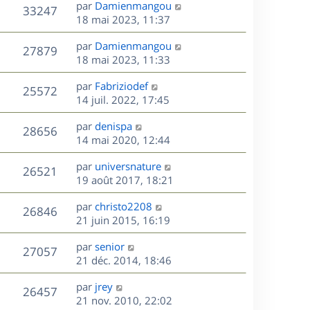
D
par
Damienmangou
n
V
33247
e
e
18 mai 2023, 11:37
i
r
u
e
s
D
par
Damienmangou
n
r
V
27879
e
e
18 mai 2023, 11:33
i
m
r
u
e
e
s
D
par
Fabriziodef
n
r
V
s
25572
e
e
14 juil. 2022, 17:45
i
m
s
r
u
e
e
a
s
D
par
denispa
n
r
V
s
28656
g
e
e
14 mai 2020, 12:44
i
m
s
e
r
u
e
e
a
s
D
par
universnature
n
r
V
s
26521
g
e
e
19 août 2017, 18:21
i
m
s
e
r
u
e
e
a
s
D
par
christo2208
n
r
V
s
26846
g
e
e
21 juin 2015, 16:19
i
m
s
e
r
u
e
e
a
s
D
par
senior
n
r
V
s
27057
g
e
e
21 déc. 2014, 18:46
i
m
s
e
r
u
e
e
a
s
D
par
jrey
n
r
V
s
26457
g
e
e
21 nov. 2010, 22:02
i
m
s
e