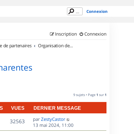
Connexion
Inscription
Connexion
e de partenaires
Organisation de sorties en région Poitou Charentes
Charentes
9 sujets • Page
1
sur
1
S
VUES
DERNIER MESSAGE
D
par
ZestyCastor
V
32563
e
13 mai 2024, 11:00
r
u