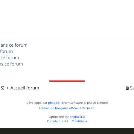
n
é
e
o
s
p
s
n
e
o
s
s
n
e
dans ce forum
s
s
 forum
e
 ce forum
s ce forum
s
S)
Accueil forum
S
Développé par
phpBB
® Forum Software © phpBB Limited
Traduction française officielle
©
Qiaeru
Optimized by:
phpBB SEO
Confidentialité
|
Conditions