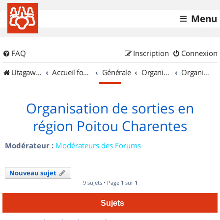
Menu
FAQ
Inscription
Connexion
UtagawaVTT (Randos VTT et VTTAE avec traces GPS)
Accueil forum
Générale
Organisation de sorties & Recherche de partenaires
Organisation de sorties en région Poitou Charentes
Organisation de sorties en
région Poitou Charentes
Modérateur :
Modérateurs des Forums
Nouveau sujet
9 sujets • Page
1
sur
1
Sujets