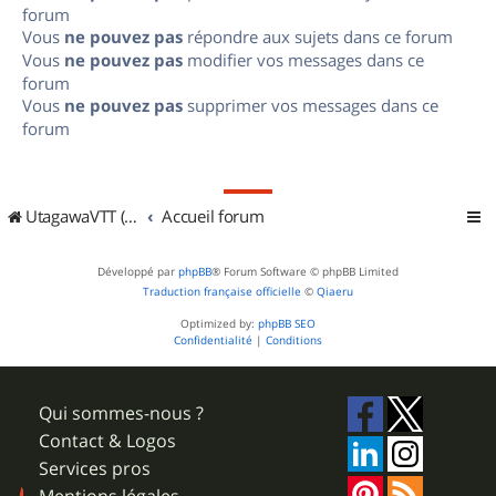
forum
Vous
ne pouvez pas
répondre aux sujets dans ce forum
Vous
ne pouvez pas
modifier vos messages dans ce
forum
Vous
ne pouvez pas
supprimer vos messages dans ce
forum
UtagawaVTT (Randos VTT et VTTAE avec traces GPS)
Accueil forum
Développé par
phpBB
® Forum Software © phpBB Limited
Traduction française officielle
©
Qiaeru
Optimized by:
phpBB SEO
Confidentialité
|
Conditions
Qui sommes-nous ?
Contact & Logos
Services pros