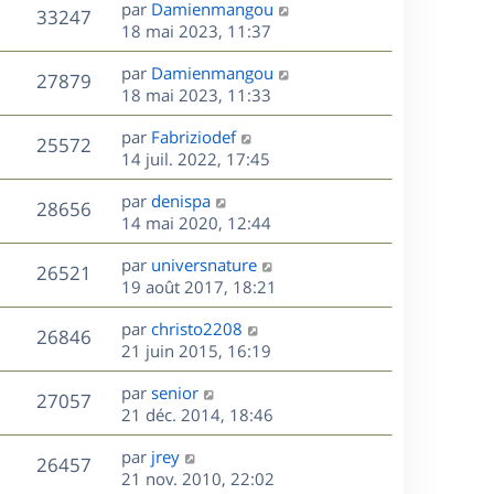
D
par
Damienmangou
n
V
33247
e
e
18 mai 2023, 11:37
i
r
u
e
s
D
par
Damienmangou
n
r
V
27879
e
e
18 mai 2023, 11:33
i
m
r
u
e
e
s
D
par
Fabriziodef
n
r
V
s
25572
e
e
14 juil. 2022, 17:45
i
m
s
r
u
e
e
a
s
D
par
denispa
n
r
V
s
28656
g
e
e
14 mai 2020, 12:44
i
m
s
e
r
u
e
e
a
s
D
par
universnature
n
r
V
s
26521
g
e
e
19 août 2017, 18:21
i
m
s
e
r
u
e
e
a
s
D
par
christo2208
n
r
V
s
26846
g
e
e
21 juin 2015, 16:19
i
m
s
e
r
u
e
e
a
s
D
par
senior
n
r
V
s
27057
g
e
e
21 déc. 2014, 18:46
i
m
s
e
r
u
e
e
a
s
D
par
jrey
n
r
V
s
26457
g
e
e
21 nov. 2010, 22:02
i
m
s
e