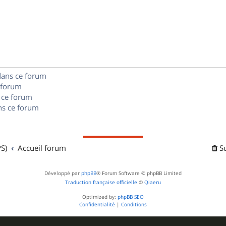
n
é
e
o
s
p
s
n
e
o
s
s
n
e
dans ce forum
s
s
 forum
e
 ce forum
s ce forum
s
S)
Accueil forum
S
Développé par
phpBB
® Forum Software © phpBB Limited
Traduction française officielle
©
Qiaeru
Optimized by:
phpBB SEO
Confidentialité
|
Conditions