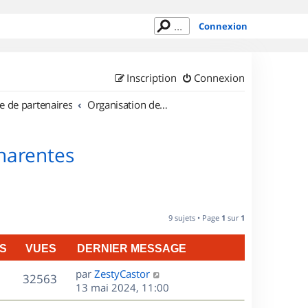
Connexion
Inscription
Connexion
e de partenaires
Organisation de sorties en région Poitou Charentes
Charentes
9 sujets • Page
1
sur
1
S
VUES
DERNIER MESSAGE
D
par
ZestyCastor
V
32563
e
13 mai 2024, 11:00
r
u