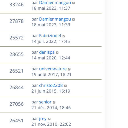
D
par
Damienmangou
n
V
33246
e
e
18 mai 2023, 11:37
i
r
u
e
s
D
par
Damienmangou
n
r
V
27878
e
e
18 mai 2023, 11:33
i
m
r
u
e
e
s
D
par
Fabriziodef
n
r
V
s
25572
e
e
14 juil. 2022, 17:45
i
m
s
r
u
e
e
a
s
D
par
denispa
n
r
V
s
28655
g
e
e
14 mai 2020, 12:44
i
m
s
e
r
u
e
e
a
s
D
par
universnature
n
r
V
s
26521
g
e
e
19 août 2017, 18:21
i
m
s
e
r
u
e
e
a
s
D
par
christo2208
n
r
V
s
26844
g
e
e
21 juin 2015, 16:19
i
m
s
e
r
u
e
e
a
s
D
par
senior
n
r
V
s
27056
g
e
e
21 déc. 2014, 18:46
i
m
s
e
r
u
e
e
a
s
D
par
jrey
n
r
V
s
26451
g
e
e
21 nov. 2010, 22:02
i
m
s
e