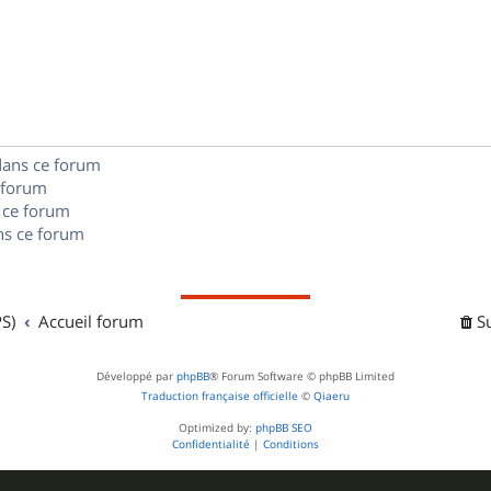
n
é
e
o
s
p
s
n
e
o
s
s
n
e
dans ce forum
s
s
 forum
e
 ce forum
s ce forum
s
S)
Accueil forum
S
Développé par
phpBB
® Forum Software © phpBB Limited
Traduction française officielle
©
Qiaeru
Optimized by:
phpBB SEO
Confidentialité
|
Conditions