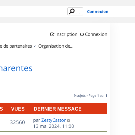
Connexion
Inscription
Connexion
e de partenaires
Organisation de sorties en région Poitou Charentes
Charentes
9 sujets • Page
1
sur
1
S
VUES
DERNIER MESSAGE
D
par
ZestyCastor
V
32560
e
13 mai 2024, 11:00
r
u