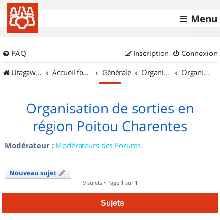
Menu
FAQ
Inscription
Connexion
UtagawaVTT (Randos VTT et VTTAE avec traces GPS)
Accueil forum
Générale
Organisation de sorties & Recherche de partenaires
Organisation de sorties en région Poitou Charentes
Organisation de sorties en
région Poitou Charentes
Modérateur :
Modérateurs des Forums
Nouveau sujet
9 sujets • Page
1
sur
1
Sujets