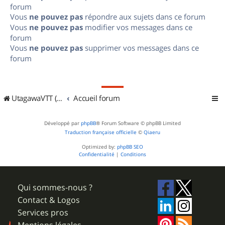
forum
Vous
ne pouvez pas
répondre aux sujets dans ce forum
Vous
ne pouvez pas
modifier vos messages dans ce
forum
Vous
ne pouvez pas
supprimer vos messages dans ce
forum
UtagawaVTT (Randos VTT et VTTAE avec traces GPS)
Accueil forum
Développé par
phpBB
® Forum Software © phpBB Limited
Traduction française officielle
©
Qiaeru
Optimized by:
phpBB SEO
Confidentialité
|
Conditions
Qui sommes-nous ?
Contact & Logos
Services pros