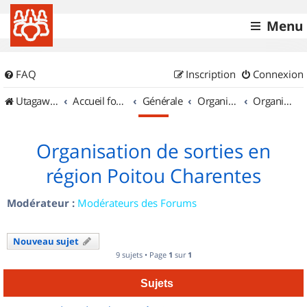
Menu
FAQ
Inscription
Connexion
UtagawaVTT (Randos VTT et VTTAE avec traces GPS)
Accueil forum
Générale
Organisation de sorties & Recherche de partenaires
Organisation de sorties en région Poitou Charentes
Organisation de sorties en
région Poitou Charentes
Modérateur :
Modérateurs des Forums
Nouveau sujet
9 sujets • Page
1
sur
1
Sujets