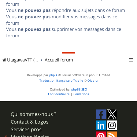
forum
Vous
ne pouvez pas
répondre aux sujets dans ce forum
Vous
ne pouvez pas
modifier vos messages dans ce
forum
Vous
ne pouvez pas
supprimer vos messages dans ce
forum
UtagawaVTT (Randos VTT et VTTAE avec traces GPS)
Accueil forum
Développé par
phpBB
® Forum Software © phpBB Limited
Traduction française officielle
©
Qiaeru
Optimized by:
phpBB SEO
Confidentialité
|
Conditions
Qui sommes-nous ?
Contact & Logos
Services pros