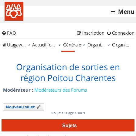
Menu
FAQ
Inscription
Connexion
UtagawaVTT (Randos VTT et VTTAE avec traces GPS)
Accueil forum
Générale
Organisation de sorties & Recherche de partenaires
Organisation de sorties en région Poitou Charentes
Organisation de sorties en
région Poitou Charentes
Modérateur :
Modérateurs des Forums
Nouveau sujet
9 sujets • Page
1
sur
1
Sujets