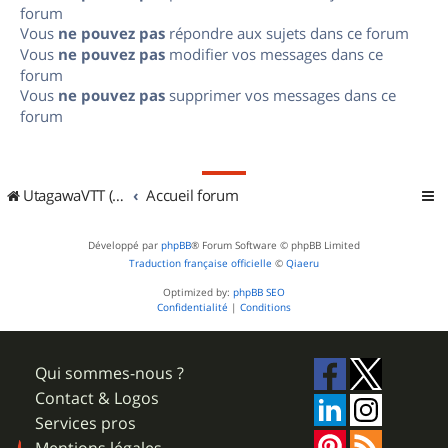
forum
Vous
ne pouvez pas
répondre aux sujets dans ce forum
Vous
ne pouvez pas
modifier vos messages dans ce
forum
Vous
ne pouvez pas
supprimer vos messages dans ce
forum
UtagawaVTT (Randos VTT et VTTAE avec traces GPS)
Accueil forum
Développé par
phpBB
® Forum Software © phpBB Limited
Traduction française officielle
©
Qiaeru
Optimized by:
phpBB SEO
Confidentialité
|
Conditions
Qui sommes-nous ?
Contact & Logos
Services pros