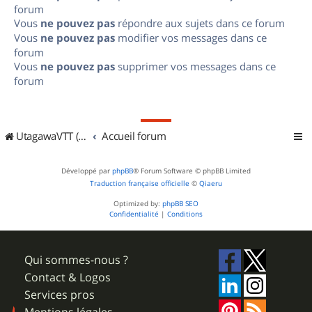
forum
Vous
ne pouvez pas
répondre aux sujets dans ce forum
Vous
ne pouvez pas
modifier vos messages dans ce
forum
Vous
ne pouvez pas
supprimer vos messages dans ce
forum
UtagawaVTT (Randos VTT et VTTAE avec traces GPS)
Accueil forum
Développé par
phpBB
® Forum Software © phpBB Limited
Traduction française officielle
©
Qiaeru
Optimized by:
phpBB SEO
Confidentialité
|
Conditions
Qui sommes-nous ?
Contact & Logos
Services pros