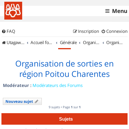
Menu
FAQ
Inscription
Connexion
UtagawaVTT (Randos VTT et VTTAE avec traces GPS)
Accueil forum
Générale
Organisation de sorties & Recherche de partenaires
Organisation de sorties en région Poitou Charentes
Organisation de sorties en
région Poitou Charentes
Modérateur :
Modérateurs des Forums
Nouveau sujet
9 sujets • Page
1
sur
1
Sujets