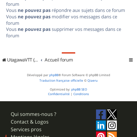
forum
Vous
ne pouvez pas
répondre aux sujets dans ce forum
Vous
ne pouvez pas
modifier vos messages dans ce
forum
Vous
ne pouvez pas
supprimer vos messages dans ce
forum
UtagawaVTT (Randos VTT et VTTAE avec traces GPS)
Accueil forum
Développé par
phpBB
® Forum Software © phpBB Limited
Traduction française officielle
©
Qiaeru
Optimized by:
phpBB SEO
Confidentialité
|
Conditions
Qui sommes-nous ?
Contact & Logos
Services pros