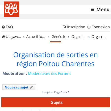
Menu
FAQ
Inscription
Connexion
UtagawaVTT (Randos VTT et VTTAE avec traces GPS)
Accueil forum
Générale
Organisation de sorties & Recherche de partenaires
Organisation de sorties en région Poitou Charentes
Organisation de sorties en
région Poitou Charentes
Modérateur :
Modérateurs des Forums
Nouveau sujet
9 sujets • Page
1
sur
1
Sujets