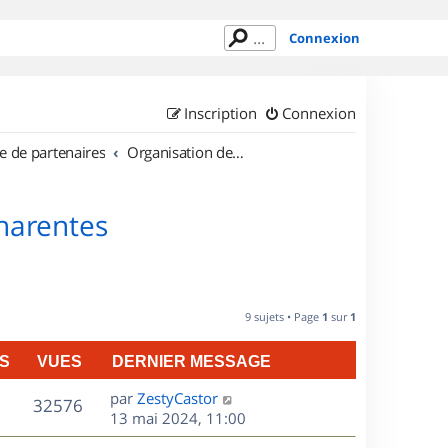
Connexion
Inscription
Connexion
e de partenaires
Organisation de sorties en région Poitou Charentes
Charentes
9 sujets • Page
1
sur
1
S
VUES
DERNIER MESSAGE
D
par
ZestyCastor
V
32576
e
13 mai 2024, 11:00
r
u