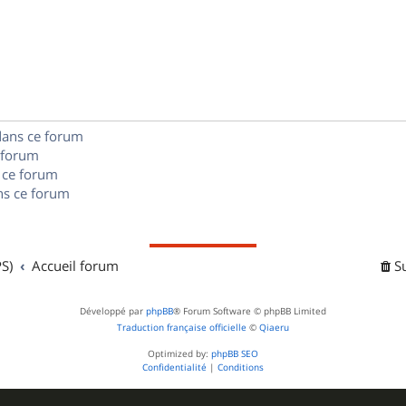
n
é
e
o
s
p
s
n
e
o
s
s
n
e
dans ce forum
s
s
 forum
e
 ce forum
s ce forum
s
S)
Accueil forum
S
Développé par
phpBB
® Forum Software © phpBB Limited
Traduction française officielle
©
Qiaeru
Optimized by:
phpBB SEO
Confidentialité
|
Conditions