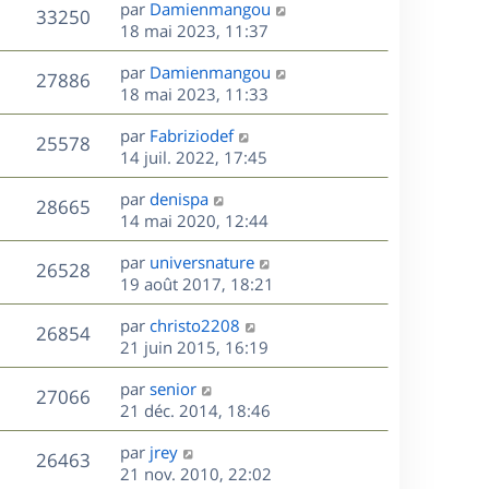
D
par
Damienmangou
n
V
33250
e
e
18 mai 2023, 11:37
i
r
u
e
s
D
par
Damienmangou
n
r
V
27886
e
e
18 mai 2023, 11:33
i
m
r
u
e
e
s
D
par
Fabriziodef
n
r
V
s
25578
e
e
14 juil. 2022, 17:45
i
m
s
r
u
e
e
a
s
D
par
denispa
n
r
V
s
28665
g
e
e
14 mai 2020, 12:44
i
m
s
e
r
u
e
e
a
s
D
par
universnature
n
r
V
s
26528
g
e
e
19 août 2017, 18:21
i
m
s
e
r
u
e
e
a
s
D
par
christo2208
n
r
V
s
26854
g
e
e
21 juin 2015, 16:19
i
m
s
e
r
u
e
e
a
s
D
par
senior
n
r
V
s
27066
g
e
e
21 déc. 2014, 18:46
i
m
s
e
r
u
e
e
a
s
D
par
jrey
n
r
V
s
26463
g
e
e
21 nov. 2010, 22:02
i
m
s
e