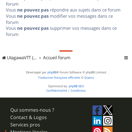
forum
Vous
ne pouvez pas
répondre aux sujets dans ce forum
Vous
ne pouvez pas
modifier vos messages dans ce
forum
Vous
ne pouvez pas
supprimer vos messages dans ce
forum
UtagawaVTT (Randos VTT et VTTAE avec traces GPS)
Accueil forum
Développé par
phpBB
® Forum Software © phpBB Limited
Traduction française officielle
©
Qiaeru
Optimized by:
phpBB SEO
Confidentialité
|
Conditions
Qui sommes-nous ?
Contact & Logos
Services pros