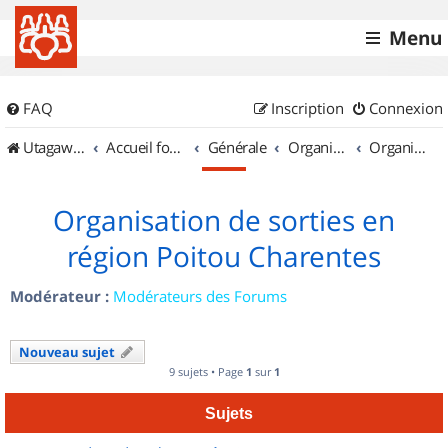
Menu
FAQ
Inscription
Connexion
UtagawaVTT (Randos VTT et VTTAE avec traces GPS)
Accueil forum
Générale
Organisation de sorties & Recherche de partenaires
Organisation de sorties en région Poitou Charentes
Organisation de sorties en
région Poitou Charentes
Modérateur :
Modérateurs des Forums
Nouveau sujet
9 sujets • Page
1
sur
1
Sujets