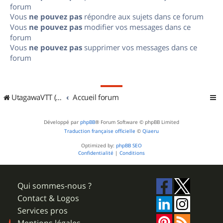
forum
Vous
ne pouvez pas
répondre aux sujets dans ce forum
Vous
ne pouvez pas
modifier vos messages dans ce
forum
Vous
ne pouvez pas
supprimer vos messages dans ce
forum
UtagawaVTT (Randos VTT et VTTAE avec traces GPS)
Accueil forum
Développé par
phpBB
® Forum Software © phpBB Limited
Traduction française officielle
©
Qiaeru
Optimized by:
phpBB SEO
Confidentialité
|
Conditions
Qui sommes-nous ?
Contact & Logos
Services pros