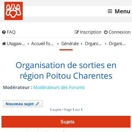
Menu
FAQ
Inscription
Connexion
UtagawaVTT (Randos VTT et VTTAE avec traces GPS)
Accueil forum
Générale
Organisation de sorties & Recherche de partenaires
Organisation de sorties en région Poitou Charentes
Organisation de sorties en
région Poitou Charentes
Modérateur :
Modérateurs des Forums
Nouveau sujet
9 sujets • Page
1
sur
1
Sujets