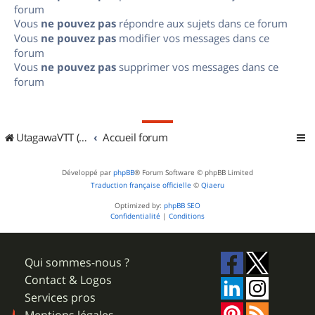
forum
Vous
ne pouvez pas
répondre aux sujets dans ce forum
Vous
ne pouvez pas
modifier vos messages dans ce
forum
Vous
ne pouvez pas
supprimer vos messages dans ce
forum
UtagawaVTT (Randos VTT et VTTAE avec traces GPS)
Accueil forum
Développé par
phpBB
® Forum Software © phpBB Limited
Traduction française officielle
©
Qiaeru
Optimized by:
phpBB SEO
Confidentialité
|
Conditions
Qui sommes-nous ?
Contact & Logos
Services pros