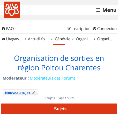
Menu
FAQ
Inscription
Connexion
UtagawaVTT (Randos VTT et VTTAE avec traces GPS)
Accueil forum
Générale
Organisation de sorties & Recherche de partenaires
Organisation de sorties en région Poitou Charentes
Organisation de sorties en
région Poitou Charentes
Modérateur :
Modérateurs des Forums
Nouveau sujet
9 sujets • Page
1
sur
1
Sujets