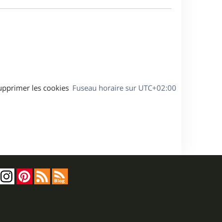
e
a
s
g
s
e
a
g
e
upprimer les cookies
Fuseau horaire sur
UTC+02:00