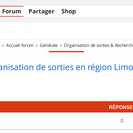
Forum
Partager
Shop
Accueil forum
Générale
Organisation de sorties & Recherch
nisation de sorties en région Lim
RÉPONSE
R
0
é