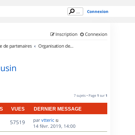
Connexion
Inscription
Connexion
e de partenaires
Organisation de sorties en région Limousin
ousin
7 sujets • Page
1
sur
1
S
VUES
DERNIER MESSAGE
D
par
vtteric
V
57519
e
14 févr. 2019, 14:00
r
u