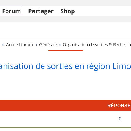
Forum
Partager
Shop
Accueil forum
Générale
Organisation de sorties & Recherch
nisation de sorties en région Lim
RÉPONSE
R
0
é