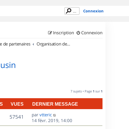
Connexion
Inscription
Connexion
e de partenaires
Organisation de sorties en région Limousin
ousin
7 sujets • Page
1
sur
1
S
VUES
DERNIER MESSAGE
D
par
vtteric
V
57541
e
14 févr. 2019, 14:00
r
u