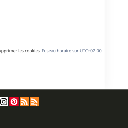
e
a
s
g
s
e
a
g
e
upprimer les cookies
Fuseau horaire sur
UTC+02:00