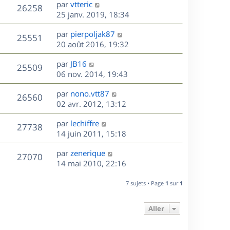
D
par
vtteric
n
V
26258
e
e
25 janv. 2019, 18:34
i
r
u
e
s
D
par
pierpoljak87
n
r
V
25551
e
e
20 août 2016, 19:32
i
m
r
u
e
e
s
D
par
JB16
n
r
V
s
25509
e
e
06 nov. 2014, 19:43
i
m
s
r
u
e
e
a
s
D
par
nono.vtt87
n
r
V
s
26560
g
e
e
02 avr. 2012, 13:12
i
m
s
e
r
u
e
e
a
s
D
par
lechiffre
n
r
V
s
27738
g
e
e
14 juin 2011, 15:18
i
m
s
e
r
u
e
e
a
s
D
par
zenerique
n
r
V
s
27070
g
e
e
14 mai 2010, 22:16
i
m
s
e
r
u
e
e
a
s
n
r
7 sujets • Page
1
sur
1
s
g
e
i
m
s
e
e
e
a
Aller
s
r
s
g
m
s
e