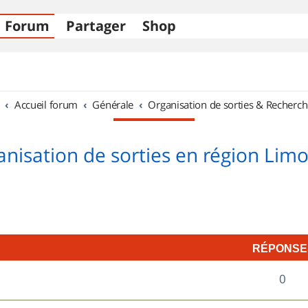
Forum
Partager
Shop
Accueil forum
Générale
Organisation de sorties & Recherch
nisation de sorties en région Lim
RÉPONSE
R
0
é