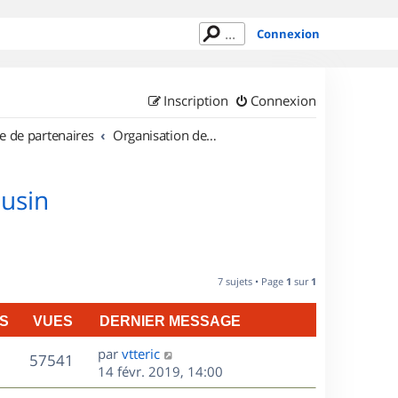
Connexion
Inscription
Connexion
e de partenaires
Organisation de sorties en région Limousin
ousin
7 sujets • Page
1
sur
1
S
VUES
DERNIER MESSAGE
D
par
vtteric
V
57541
e
14 févr. 2019, 14:00
r
u