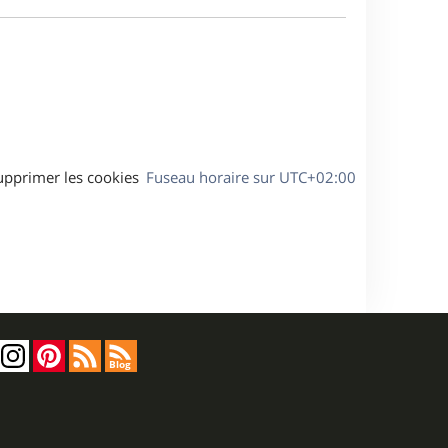
e
a
s
g
s
e
a
g
e
upprimer les cookies
Fuseau horaire sur
UTC+02:00