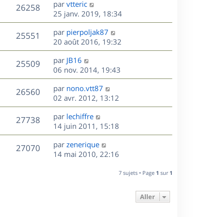
D
par
vtteric
n
V
26258
e
e
25 janv. 2019, 18:34
i
r
u
e
s
D
par
pierpoljak87
n
r
V
25551
e
e
20 août 2016, 19:32
i
m
r
u
e
e
s
D
par
JB16
n
r
V
s
25509
e
e
06 nov. 2014, 19:43
i
m
s
r
u
e
e
a
s
D
par
nono.vtt87
n
r
V
s
26560
g
e
e
02 avr. 2012, 13:12
i
m
s
e
r
u
e
e
a
s
D
par
lechiffre
n
r
V
s
27738
g
e
e
14 juin 2011, 15:18
i
m
s
e
r
u
e
e
a
s
D
par
zenerique
n
r
V
s
27070
g
e
e
14 mai 2010, 22:16
i
m
s
e
r
u
e
e
a
s
n
r
7 sujets • Page
1
sur
1
s
g
e
i
m
s
e
e
e
a
Aller
s
r
s
g
m
s
e