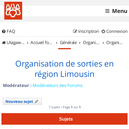
Menu
FAQ
Inscription
Connexion
UtagawaVTT (Randos VTT et VTTAE avec traces GPS)
Accueil forum
Générale
Organisation de sorties & Recherche de partenaires
Organisation de sorties en région Limousin
Organisation de sorties en
région Limousin
Modérateur :
Modérateurs des Forums
Nouveau sujet
7 sujets • Page
1
sur
1
Sujets