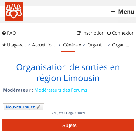
Menu
FAQ
Inscription
Connexion
UtagawaVTT (Randos VTT et VTTAE avec traces GPS)
Accueil forum
Générale
Organisation de sorties & Recherche de partenaires
Organisation de sorties en région Limousin
Organisation de sorties en
région Limousin
Modérateur :
Modérateurs des Forums
Nouveau sujet
7 sujets • Page
1
sur
1
Sujets