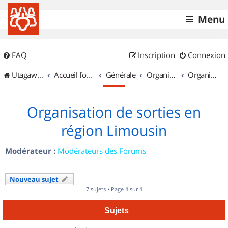
Menu
FAQ
Inscription
Connexion
UtagawaVTT (Randos VTT et VTTAE avec traces GPS)
Accueil forum
Générale
Organisation de sorties & Recherche de partenaires
Organisation de sorties en région Limousin
Organisation de sorties en
région Limousin
Modérateur :
Modérateurs des Forums
Nouveau sujet
7 sujets • Page
1
sur
1
Sujets