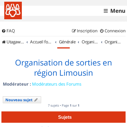
Menu
FAQ
Inscription
Connexion
UtagawaVTT (Randos VTT et VTTAE avec traces GPS)
Accueil forum
Générale
Organisation de sorties & Recherche de partenaires
Organisation de sorties en région Limousin
Organisation de sorties en
région Limousin
Modérateur :
Modérateurs des Forums
Nouveau sujet
7 sujets • Page
1
sur
1
Sujets