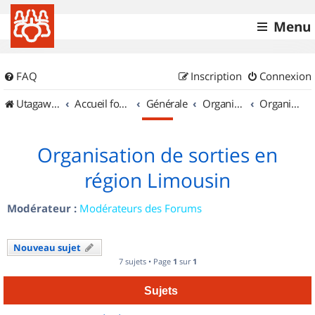
Menu
FAQ
Inscription
Connexion
UtagawaVTT (Randos VTT et VTTAE avec traces GPS)
Accueil forum
Générale
Organisation de sorties & Recherche de partenaires
Organisation de sorties en région Limousin
Organisation de sorties en
région Limousin
Modérateur :
Modérateurs des Forums
Nouveau sujet
7 sujets • Page
1
sur
1
Sujets