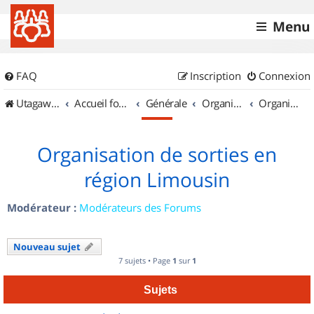
Menu
FAQ
Inscription
Connexion
UtagawaVTT (Randos VTT et VTTAE avec traces GPS)
Accueil forum
Générale
Organisation de sorties & Recherche de partenaires
Organisation de sorties en région Limousin
Organisation de sorties en
région Limousin
Modérateur :
Modérateurs des Forums
Nouveau sujet
7 sujets • Page
1
sur
1
Sujets