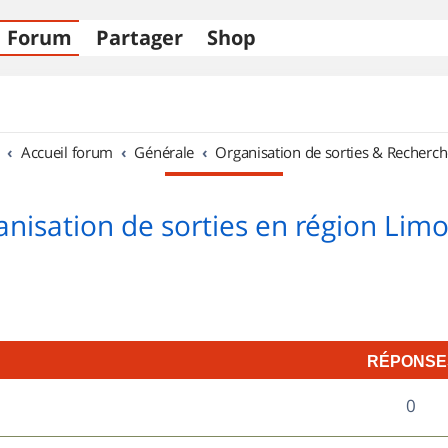
Forum
Partager
Shop
Accueil forum
Générale
Organisation de sorties & Recherch
nisation de sorties en région Lim
RÉPONSE
R
0
é