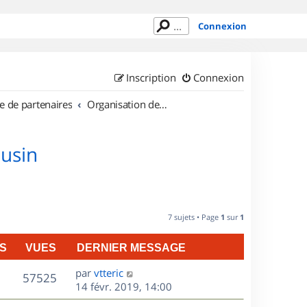
Connexion
Inscription
Connexion
e de partenaires
Organisation de sorties en région Limousin
ousin
7 sujets • Page
1
sur
1
S
VUES
DERNIER MESSAGE
D
par
vtteric
V
57525
e
14 févr. 2019, 14:00
r
u