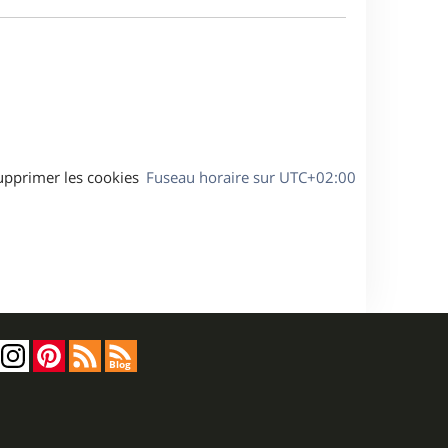
e
a
s
g
s
e
a
g
e
upprimer les cookies
Fuseau horaire sur
UTC+02:00