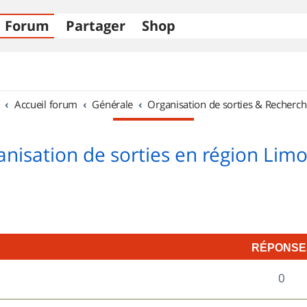
Forum
Partager
Shop
Accueil forum
Générale
Organisation de sorties & Recherch
nisation de sorties en région Lim
RÉPONSE
R
0
é