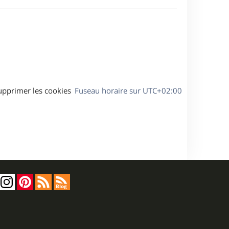
e
a
s
g
s
e
a
g
e
upprimer les cookies
Fuseau horaire sur
UTC+02:00