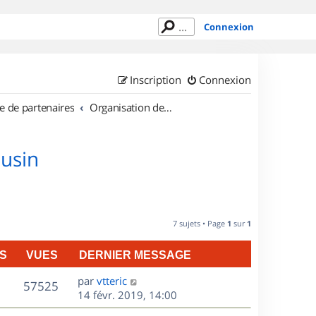
Connexion
Inscription
Connexion
e de partenaires
Organisation de sorties en région Limousin
ousin
7 sujets • Page
1
sur
1
S
VUES
DERNIER MESSAGE
D
par
vtteric
V
57525
e
14 févr. 2019, 14:00
r
u