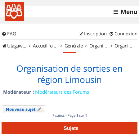
Menu
FAQ
Inscription
Connexion
UtagawaVTT (Randos VTT et VTTAE avec traces GPS)
Accueil forum
Générale
Organisation de sorties & Recherche de partenaires
Organisation de sorties en région Limousin
Organisation de sorties en
région Limousin
Modérateur :
Modérateurs des Forums
Nouveau sujet
7 sujets • Page
1
sur
1
Sujets