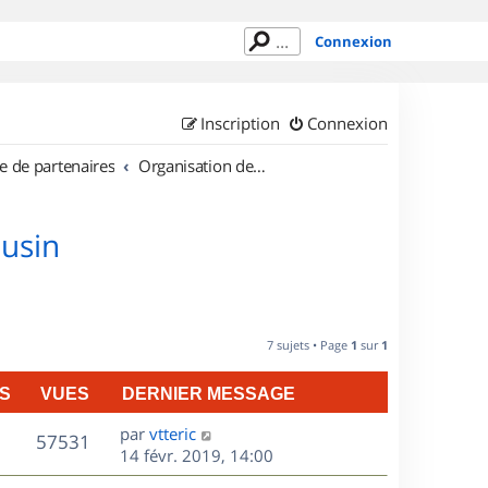
Connexion
Inscription
Connexion
e de partenaires
Organisation de sorties en région Limousin
ousin
7 sujets • Page
1
sur
1
S
VUES
DERNIER MESSAGE
D
par
vtteric
V
57531
e
14 févr. 2019, 14:00
r
u