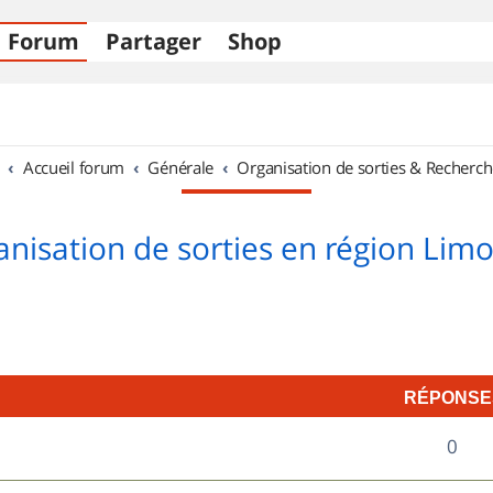
Forum
Partager
Shop
Accueil forum
Générale
Organisation de sorties & Recherch
nisation de sorties en région Lim
RÉPONSE
R
0
é