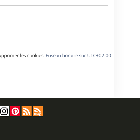
e
a
s
g
s
e
a
g
e
upprimer les cookies
Fuseau horaire sur
UTC+02:00