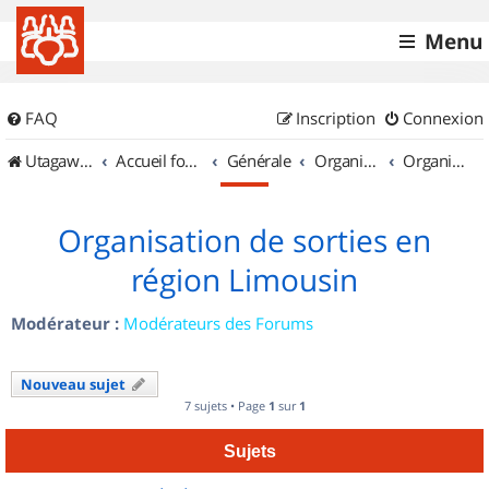
Menu
FAQ
Inscription
Connexion
UtagawaVTT (Randos VTT et VTTAE avec traces GPS)
Accueil forum
Générale
Organisation de sorties & Recherche de partenaires
Organisation de sorties en région Limousin
Organisation de sorties en
région Limousin
Modérateur :
Modérateurs des Forums
Nouveau sujet
7 sujets • Page
1
sur
1
Sujets